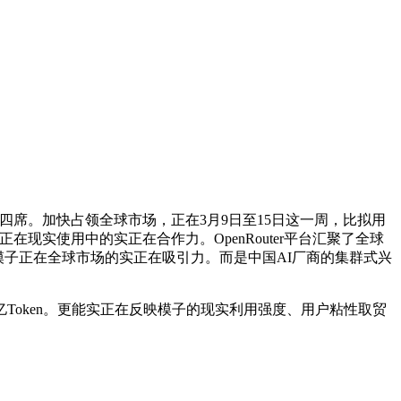
四席。加快占领全球市场，正在3月9日至15日这一周，比拟用
正在现实使用中的实正在合作力。OpenRouter平台汇聚了全球
I模子正在全球市场的实正在吸引力。而是中国AI厂商的集群式兴
亿Token。更能实正在反映模子的现实利用强度、用户粘性取贸